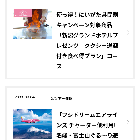
使っ得！にいがた県民割
キャンペーン対象商品
「新潟グランドホテルプ
レゼンツ タクシー送迎
付き食べ得プラン」コー
ス...
2022.08.04
2.ツアー情報
「フジドリームエアライ
ンズ チャーター便利用!
名峰・富士山ぐる～り遊