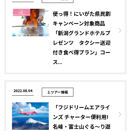
使っ得！にいがた県民割
キャンペーン対象商品
「新潟グランドホテルプ
レゼンツ タクシー送迎
付き食べ得プラン」コー
ス...
2022.08.04
2.ツアー情報
「フジドリームエアライ
ンズ チャーター便利用!
名峰・富士山ぐる～り遊