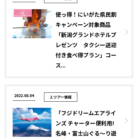
使っ得！にいがた県民割
キャンペーン対象商品
「新潟グランドホテルプ
レゼンツ タクシー送迎
付き食べ得プラン」コー
ス...
2022.08.04
2.ツアー情報
「フジドリームエアライ
ンズ チャーター便利用!
名峰・富士山ぐる～り遊