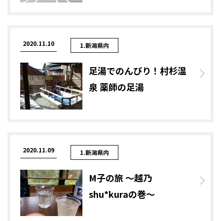
2020.11.10
1.新潟県内
足湯でのんびり！村杉温
泉 薬師の足湯
2020.11.09
1.新潟県内
M子の旅 ～越乃
shu*kuraの巻～