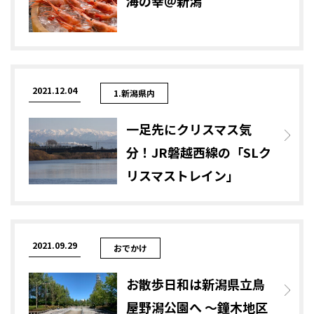
海の幸＠新潟
2021.12.04
1.新潟県内
一足先にクリスマス気
分！JR磐越西線の「SLク
リスマストレイン」
2021.09.29
おでかけ
お散歩日和は新潟県立鳥
屋野潟公園へ ～鐘木地区