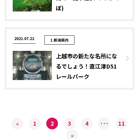
ぼ)
2021.07.22
1.新潟県内
上越市の新たな名所にな
るでしょう！直江津D51
レールパーク
1
2
3
4
･･･
11
«
»