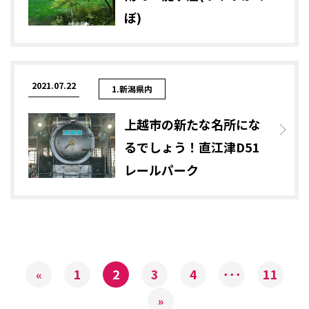
ぼ)
2021.07.22
1.新潟県内
上越市の新たな名所にな
るでしょう！直江津D51
レールパーク
1
2
3
4
･･･
11
«
»