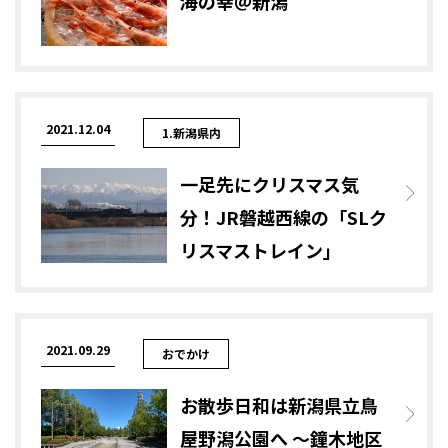
海の幸＠新潟
2021.12.04
1.新潟県内
一足先にクリスマス気
分！JR磐越西線の「SLク
リスマストレイン」
2021.09.29
おでかけ
お散歩日和は新潟県立鳥
屋野潟公園へ ～鐘木地区