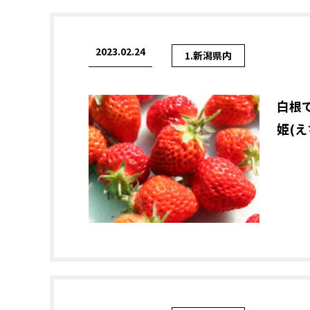
2023.02.24
1.新潟県内
白根
姫(え