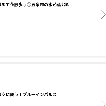
求めて花散歩♪①五泉市の水芭蕉公園
の空に舞う！ブルーインパルス