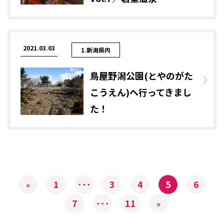
2021.03.03
1.新潟県内
鳥屋野潟公園(とやのがた
こうえん)へ行ってきまし
た！
1
･･･
3
4
5
6
«
7
･･･
11
»