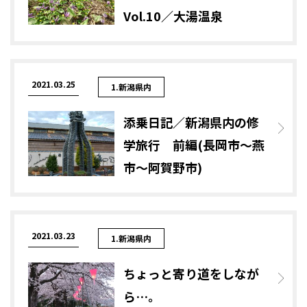
Vol.10／大湯温泉
2021.03.25
1.新潟県内
添乗日記／新潟県内の修
学旅行 前編(長岡市～燕
市～阿賀野市)
2021.03.23
1.新潟県内
ちょっと寄り道をしなが
ら…。