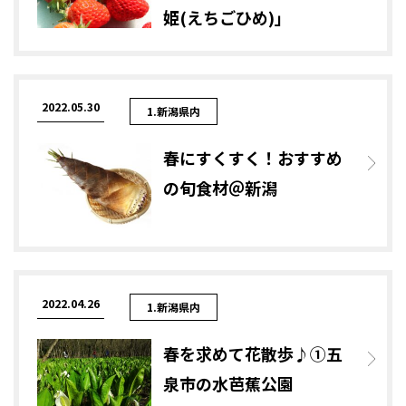
姫(えちごひめ)」
2022.05.30
1.新潟県内
春にすくすく！おすすめ
の旬食材＠新潟
2022.04.26
1.新潟県内
春を求めて花散歩♪①五
泉市の水芭蕉公園