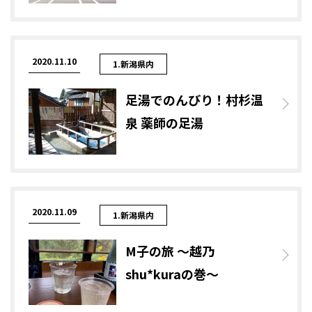
2020.11.10
1.新潟県内
足湯でのんびり！村杉温
泉 薬師の足湯
2020.11.09
1.新潟県内
M子の旅 ～越乃
shu*kuraの巻～