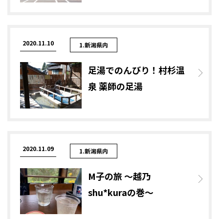
2020.11.10
1.新潟県内
足湯でのんびり！村杉温
泉 薬師の足湯
2020.11.09
1.新潟県内
M子の旅 ～越乃
shu*kuraの巻～