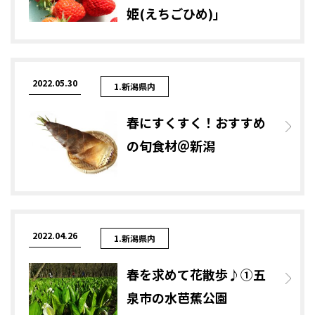
姫(えちごひめ)」
2022.05.30
1.新潟県内
春にすくすく！おすすめ
の旬食材＠新潟
2022.04.26
1.新潟県内
春を求めて花散歩♪①五
泉市の水芭蕉公園