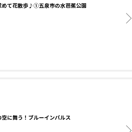
求めて花散歩♪①五泉市の水芭蕉公園
の空に舞う！ブルーインパルス