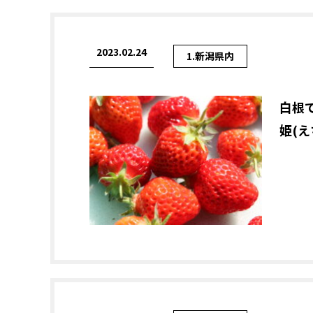
2023.02.24
1.新潟県内
白根
姫(え