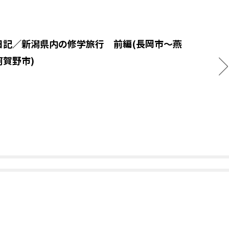
日記／新潟県内の修学旅行 前編(長岡市～燕
阿賀野市)