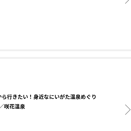
から行きたい！身近なにいがた温泉めぐり
.8／咲花温泉