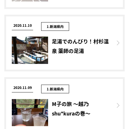
2020.11.10
1.新潟県内
足湯でのんびり！村杉温
泉 薬師の足湯
2020.11.09
1.新潟県内
M子の旅 ～越乃
shu*kuraの巻～