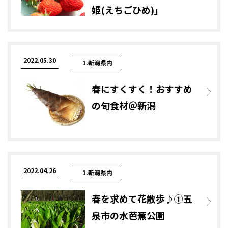
姫(えちごひめ)」
2022.05.30
1.新潟県内
春にすくすく！おすすめ
の旬食材＠新潟
2022.04.26
1.新潟県内
春を求めて花散歩♪①五
泉市の水芭蕉公園