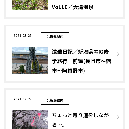
Vol.10／大湯温泉
2021.03.25
1.新潟県内
添乗日記／新潟県内の修
学旅行 前編(長岡市～燕
市～阿賀野市)
2021.03.23
1.新潟県内
ちょっと寄り道をしなが
ら…。