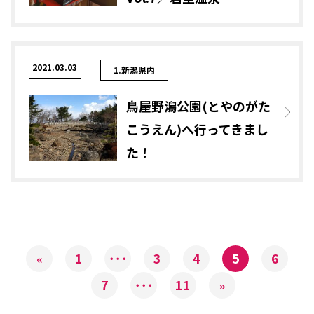
2021.03.03
1.新潟県内
鳥屋野潟公園(とやのがた
こうえん)へ行ってきまし
た！
1
･･･
3
4
5
6
«
7
･･･
11
»