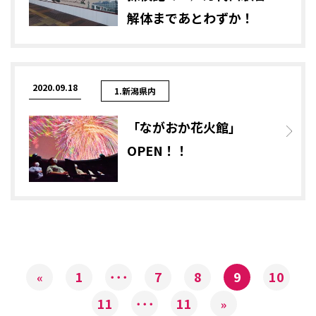
解体まであとわずか！
2020.09.18
1.新潟県内
「ながおか花火館」
OPEN！！
1
･･･
7
8
9
10
«
11
･･･
11
»