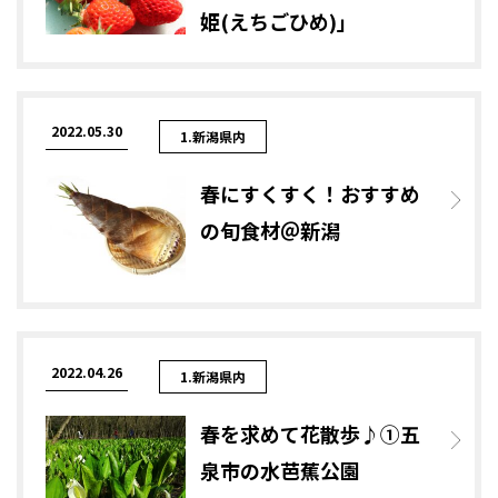
姫(えちごひめ)」
2022.05.30
1.新潟県内
春にすくすく！おすすめ
の旬食材＠新潟
2022.04.26
1.新潟県内
春を求めて花散歩♪①五
泉市の水芭蕉公園