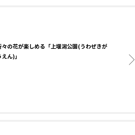
折々の花が楽しめる「上堰潟公園(うわぜきが
うえん)」