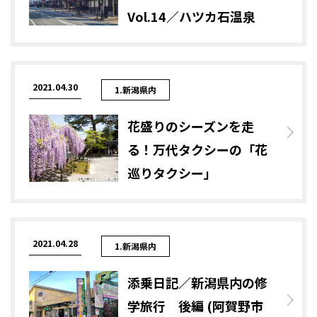
Vol.14／ハツカ石温泉
2021.04.30
1.新潟県内
花盛りのシーズンを走
る！万代タクシーの「花
巡りタクシー」
2021.04.28
1.新潟県内
添乗日記／新潟県内の修
学旅行 後編 (阿賀野市