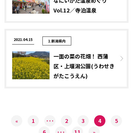
なにいがた温泉めぐり
Vol.12／寺泊温泉
2021.04.15
1.新潟県内
一面の菜の花畑！ 西蒲
区・上堰潟公園(うわせき
がたこうえん)
1
･･･
2
3
4
5
«
6
･･･
11
»