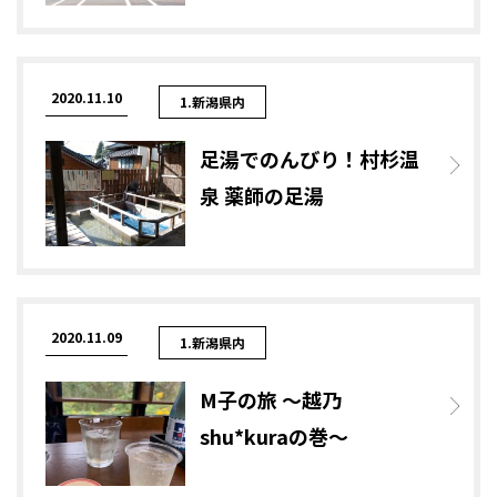
2020.11.10
1.新潟県内
足湯でのんびり！村杉温
泉 薬師の足湯
2020.11.09
1.新潟県内
M子の旅 ～越乃
shu*kuraの巻～