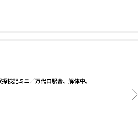
駅探検記ミニ／万代口駅舎、解体中。