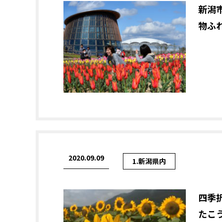
新潟
物ふ
2020.09.09
1.新潟県内
四季
たこ