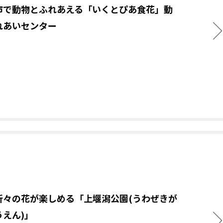
市で動物とふれあえる「いくとぴあ食花」動
れあいセンター
折々の花が楽しめる「上堰潟公園(うわぜきが
うえん)」