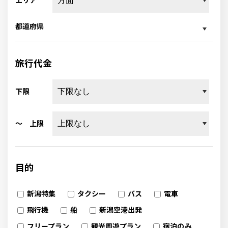
エリア
都道府県
旅行代金
下限
～ 上限
目的
新潟特集
タクシー
バス
電車
飛行機
船
新潟空港出発
フリープラン
観光周遊プラン
宿泊のみ