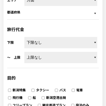
エリア
都道府県
旅行代金
下限
～ 上限
目的
新潟特集
タクシー
バス
電車
飛行機
船
新潟空港出発
フリープラン
観光周遊プラン
宿泊のみ