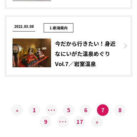
2021.03.08
1.新潟県内
今だから行きたい！身近
なにいがた温泉めぐり
Vol.7／岩室温泉
1
･･･
5
6
7
8
«
9
･･･
17
»