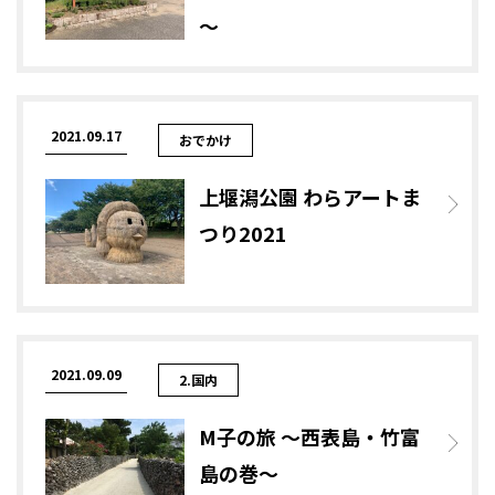
～
2021.09.17
おでかけ
上堰潟公園 わらアートま
つり2021
2021.09.09
2.国内
M子の旅 ～西表島・竹富
島の巻～