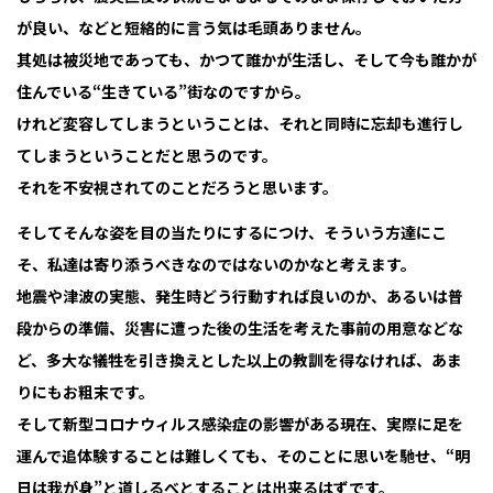
が良い、などと短絡的に言う気は毛頭ありません。
其処は被災地であっても、かつて誰かが生活し、そして今も誰かが
住んでいる“生きている”街なのですから。
けれど変容してしまうということは、それと同時に忘却も進行し
てしまうということだと思うのです。
それを不安視されてのことだろうと思います。
そしてそんな姿を目の当たりにするにつけ、そういう方達にこ
そ、私達は寄り添うべきなのではないのかなと考えます。
地震や津波の実態、発生時どう行動すれば良いのか、あるいは普
段からの準備、災害に遭った後の生活を考えた事前の用意などな
ど、多大な犠牲を引き換えとした以上の教訓を得なければ、あま
りにもお粗末です。
そして新型コロナウィルス感染症の影響がある現在、実際に足を
運んで追体験することは難しくても、そのことに思いを馳せ、“明
日は我が身”と道しるべとすることは出来るはずです。