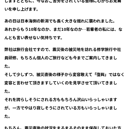
しますとともに、今なおご苦労をされている皆様に心からお見舞
いを申し上げます。
あの日は日本海側の新潟でも長く大きな揺れに襲われました。
あれからもう10年なのか、まだ10年なのか…若輩者の私には、な
んとも言い表せない気持ちです。
弊社は旅行会社ですので、震災後の被災地を訪れる修学旅行や社
員研修、もちろん個人のご旅行なども今までご案内してきまし
た。
そして少しずつ、被災直後の様子から変容――敢えて「復興」ではなく
変容と言わせて頂きます――していくのを見学させて頂いてきまし
た。
それを誇らしそうにされる方ももちろん沢山いらっしゃいます
が、一方でやはり寂しそうにされている方もいらっしゃいまし
た。
もちろん、震災直後の状況をまるまるそのまま保存しておいた方