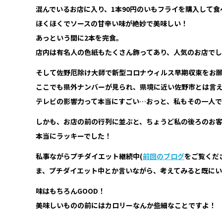
混んでいるお店に入り、1本90円のいもフライを購入して食
ほくほくでソースの甘辛い味が絶妙で美味しい！
あっという間に2本を完食。
店内は有名人の色紙もたくさん飾ってあり、人気のお店で
そして佐野厄除け大師で新型コロナウィルス早期収束をお
ここでも県外ナンバーが見られ、県境に近い佐野市とは言
テレビの影響力って本当にすごい…おっと、私もその一人でした
しかも、お店の前の行列に並ぶと、ちょうど私の後ろのお
本当にラッキーでした！
私事ながらプチダイエット継続中(
前回のブログ
をご覧くだ
ま、プチダイエット中とか言いながら、考えてみると既にい
味はもちろんGOOD！
美味しいものの前にはカロリーなんか些細なことですよ！