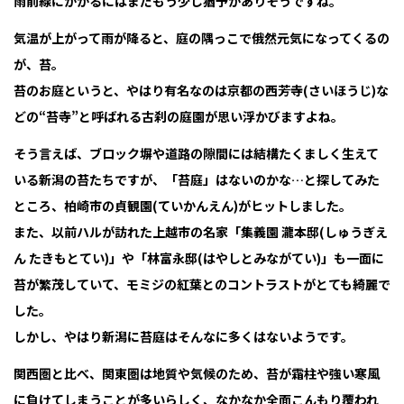
雨前線にかかるにはまだもう少し猶予がありそうですね。
気温が上がって雨が降ると、庭の隅っこで俄然元気になってくるの
が、苔。
苔のお庭というと、やはり有名なのは京都の西芳寺(さいほうじ)な
どの“苔寺”と呼ばれる古刹の庭園が思い浮かびますよね。
そう言えば、ブロック塀や道路の隙間には結構たくましく生えて
いる新潟の苔たちですが、「苔庭」はないのかな…と探してみた
ところ、柏崎市の貞観園(ていかんえん)がヒットしました。
また、以前ハルが訪れた上越市の名家「集義園 瀧本邸(しゅうぎえ
ん たきもとてい)」や「林富永邸(はやしとみながてい)」も一面に
苔が繁茂していて、モミジの紅葉とのコントラストがとても綺麗で
した。
しかし、やはり新潟に苔庭はそんなに多くはないようです。
関西圏と比べ、関東圏は地質や気候のため、苔が霜柱や強い寒風
に負けてしまうことが多いらしく、なかなか全面こんもり覆われ