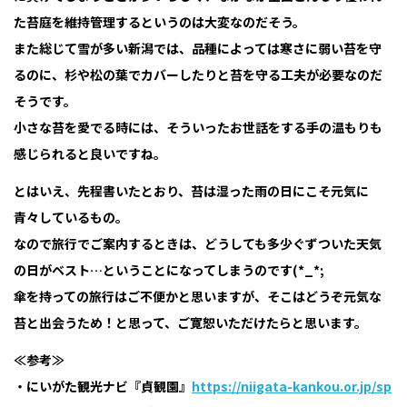
た苔庭を維持管理するというのは大変なのだそう。
また総じて雪が多い新潟では、品種によっては寒さに弱い苔を守
るのに、杉や松の葉でカバーしたりと苔を守る工夫が必要なのだ
そうです。
小さな苔を愛でる時には、そういったお世話をする手の温もりも
感じられると良いですね。
とはいえ、先程書いたとおり、苔は湿った雨の日にこそ元気に
青々しているもの。
なので旅行でご案内するときは、どうしても多少ぐずついた天気
の日がベスト…ということになってしまうのです(*_*;
傘を持っての旅行はご不便かと思いますが、そこはどうぞ元気な
苔と出会うため！と思って、ご寛恕いただけたらと思います。
≪参考≫
・にいがた観光ナビ『貞観園』
https://niigata-kankou.or.jp/sp