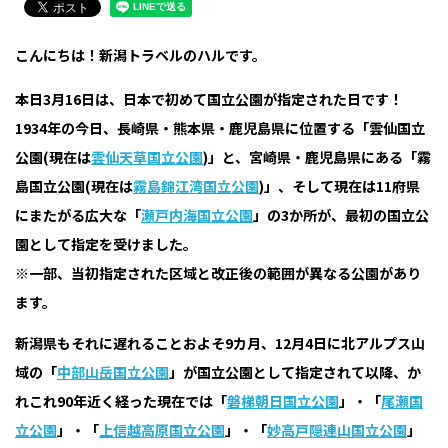
こんにちは！新潟トラベルのハルです。
本日3月16日は、日本で初めて国立公園が指定された日です！
1934年の今日、長崎県・熊本県・鹿児島県に位置する「雲仙国立
公園(現在は
雲仙天草国立公園
)」と、宮崎県・鹿児島県にある「霧
島国立公園(現在は
霧島錦江湾国立公園
)」、そして現在は11府県
にまたがる広大な「
瀬戸内海国立公園
」の3か所が、最初の国立公
園として指定を受けました。
※一部、当初指定された区域と改正後の範囲が異なる公園があり
ます。
新潟県もそれに遅れることおよそ9カ月、12月4日に北アルプス山
域の「
中部山岳国立公園
」が国立公園として指定されて以降、か
れこれ90年近く経った現在では「
磐梯朝日国立公園
」・「
尾瀬国
立公園
」・「
上信越高原国立公園
」・「
妙高戸隠連山国立公園
」