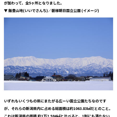
が加わって、全5ヶ所となりました。
▼ 飯豊山地(いいでさんち)／磐梯朝日国立公園 (イメージ)
いずれもいくつもの県にまたがる広ーい国立公園たちなのです
が、それらの新潟県内に占める総面積は約1063.83㎢だとのこと。
これは新潟県の面積 約1万2,584㎢と比べると、1割にも満たない