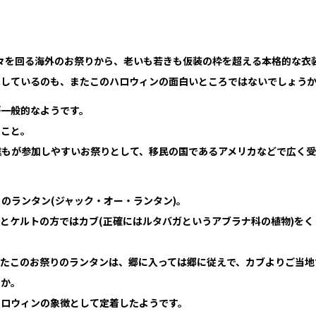
家々を回る海外のお祭りから、老いも若きも仮装の枠を超える本格的な衣
化しているのも、またこのハロウィンの面白いところではないでしょう
が一般的なようです。
のこと。
誰もが参加しやすいお祭りとして、移民の国であるアメリカなどで広く
のランタン(ジャック・オー・ランタン)。
とケルトの方ではカブ(正確にはルタバガというアブラナ科の植物)をく
ったこのお祭りのランタンは、郷に入っては郷に従えで、カブよりご当地
とか。
ハロウィンの象徴として定着したようです。