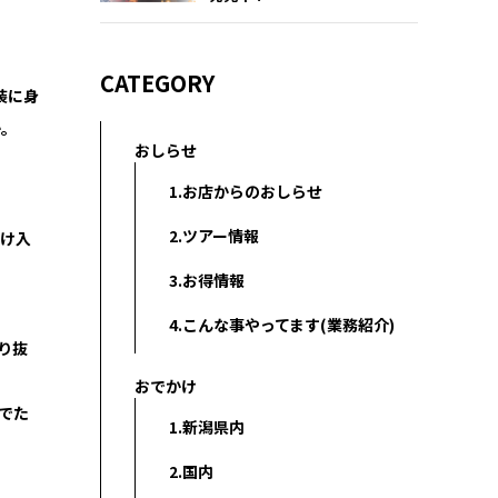
CATEGORY
装に身
か。
おしらせ
1.お店からのおしらせ
2.ツアー情報
受け入
3.お得情報
4.こんな事やってます(業務紹介)
り抜
おでかけ
でた
1.新潟県内
2.国内