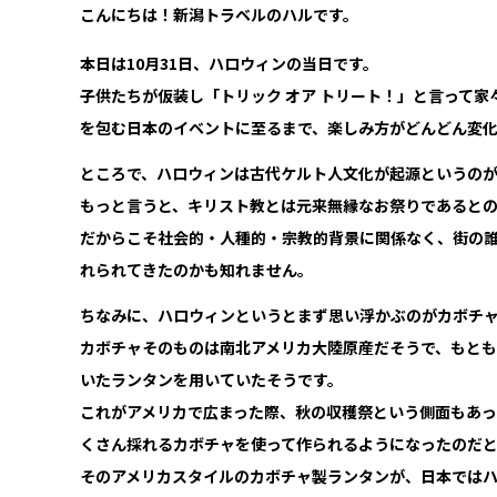
こんにちは！新潟トラベルのハルです。
本日は10月31日、ハロウィンの当日です。
子供たちが仮装し「トリック オア トリート！」と言って
を包む日本のイベントに至るまで、楽しみ方がどんどん変
ところで、ハロウィンは古代ケルト人文化が起源というの
もっと言うと、キリスト教とは元来無縁なお祭りであると
だからこそ社会的・人種的・宗教的背景に関係なく、街の
れられてきたのかも知れません。
ちなみに、ハロウィンというとまず思い浮かぶのがカボチャ
カボチャそのものは南北アメリカ大陸原産だそうで、もとも
いたランタンを用いていたそうです。
これがアメリカで広まった際、秋の収穫祭という側面もあ
くさん採れるカボチャを使って作られるようになったのだ
そのアメリカスタイルのカボチャ製ランタンが、日本では